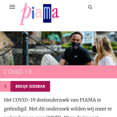
Navigation
Direct
naar
het
inhoud
COVID-19
BEKIJK SIDEBAR
Het COVID-19 deelonderzoek van PIAMA is
geëindigd. Met dit onderzoek wilden wij meer te